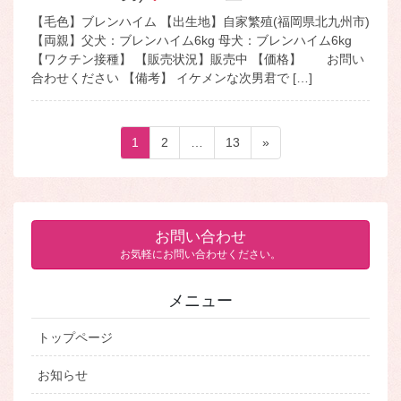
【毛色】ブレンハイム 【出生地】自家繁殖(福岡県北九州市)
【両親】父犬：ブレンハイム6kg 母犬：ブレンハイム6kg
【ワクチン接種】 【販売状況】販売中 【価格】 お問い
合わせください 【備考】 イケメンな次男君で […]
投
ペ
ペ
ペ
1
2
…
13
»
稿
ー
ー
ー
ジ
ジ
ジ
の
ペ
お問い合わせ
ー
お気軽にお問い合わせください。
ジ
送
メニュー
り
トップページ
お知らせ