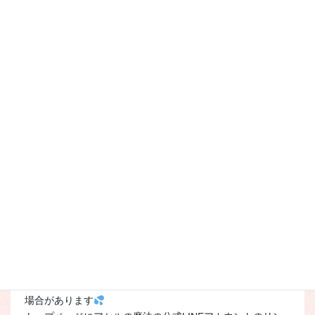
父犬10kgブリンドル＆ホワイト
母犬 8kgブリンドル＆ホワイトCH直娘
静かで血統優秀な母犬から産まれた子達です。
母犬の幼少期にはショードックとして輝かしい成績も収めて
います。
子犬たちも大きくなくちょうど良いサイズに収まるかと思い
ます。
家庭犬としての資質も申し分なく、ドックスポーツなどを一
緒に楽しめる子達です。
珍しいカラーブルーブリンドルの子もいますので
是非とも見学予約をされてください。
見学につきましてはオンライン見学も行っておりますのでお
気軽にお問い合わせくださいませ。
こちらのコメント欄に問い合わせして頂いても対応出来ない
場合があります