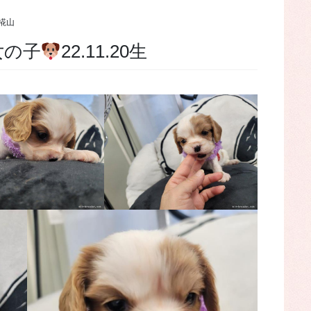
椛山
女の子
22.11.20生