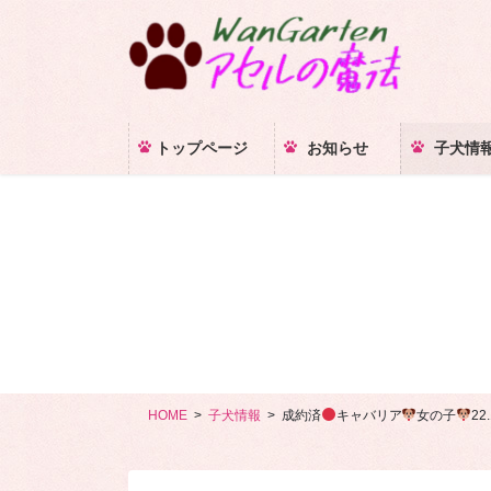
コ
ナ
ン
ビ
テ
ゲ
ン
ー
ツ
シ
に
ョ
トップページ
お知らせ
子犬情
移
ン
動
に
移
動
HOME
子犬情報
成約済
キャバリア
女の子
22