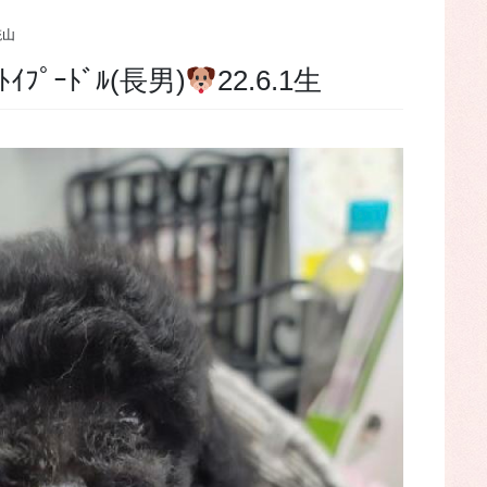
椛山
✕‬ﾄｲﾌﾟｰﾄﾞﾙ(長男)
22.6.1生