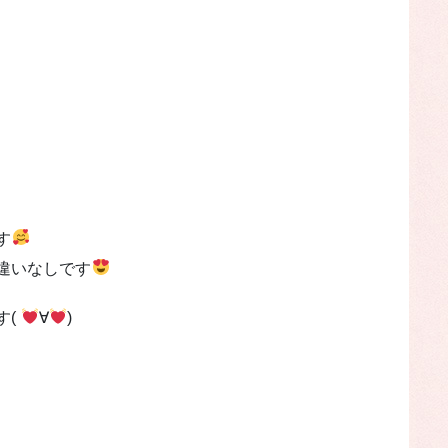
す
違いなしです
す(
∀
)