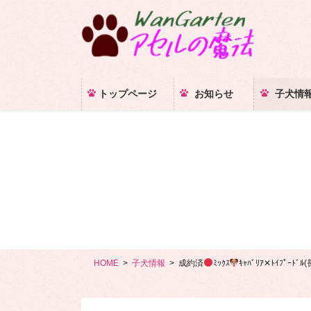
コ
ナ
ン
ビ
テ
ゲ
ン
ー
ツ
シ
に
ョ
トップページ
お知らせ
子犬情
移
ン
動
に
移
動
HOME
子犬情報
成約済
ﾐｯｸｽ
ｷｬﾊﾞﾘｱ‪✕‬ﾄｲﾌﾟｰﾄﾞﾙ