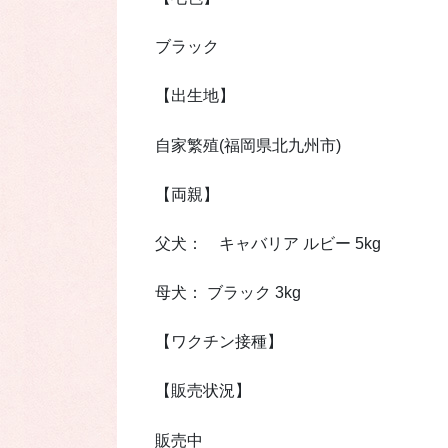
ブラック
【出生地】
自家繁殖(福岡県北九州市)
【両親】
父犬： キャバリア ルビー 5kg
母犬： ブラック 3kg
【ワクチン接種】
【販売状況】
販売中